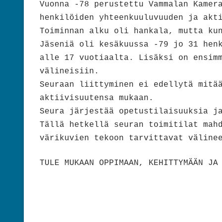
Vuonna -78 perustettu Vammalan Kamer
henkilöiden yhteenkuuluvuuden ja akt
Toiminnan alku oli hankala, mutta ku
Jäseniä oli kesäkuussa -79 jo 31 hen
alle 17 vuotiaalta. Lisäksi on ensim
välineisiin.
Seuraan liittyminen ei edellytä mitä
aktiivisuutensa mukaan.
Seura järjestää opetustilaisuuksia j
Tällä hetkellä seuran toimitilat mah
värikuvien tekoon tarvittavat väline
TULE MUKAAN OPPIMAAN, KEHITTYMÄÄN JA