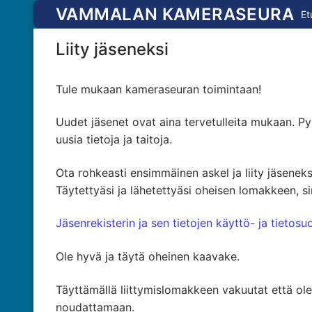
Hyppää
VAMMALAN KAMERASEURA
Et
sisältöön
Liity jäseneksi
Tule mukaan kameraseuran toimintaan!
Uudet jäsenet ovat aina tervetulleita mukaan. Py
uusia tietoja ja taitoja.
Ota rohkeasti ensimmäinen askel ja liity jäsene
Täytettyäsi ja lähetettyäsi oheisen lomakkeen, 
Jäsenrekisterin ja sen tietojen käyttö- ja tietosu
Ole hyvä ja täytä oheinen kaavake.
Täyttämällä liittymislomakkeen vakuutat että ol
noudattamaan.