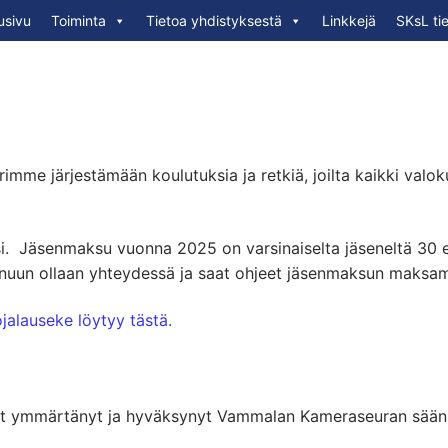
usivu
Toiminta
Tietoa yhdistyksestä
Linkkejä
SKsL ti
rimme järjestämään koulutuksia ja retkiä, joilta kaikki valo
ksi. Jäsenmaksu vuonna 2025 on varsinaiselta jäseneltä 30 
sinuun ollaan yhteydessä ja saat ohjeet jäsenmaksun maksa
ojalauseke löytyy tästä.
et ymmärtänyt ja hyväksynyt Vammalan Kameraseuran säännöt