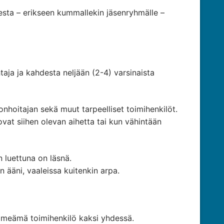
desta – erikseen kummallekin jäsenryhmälle –
taja ja kahdesta neljään (2-4) varsinaista
nhoitajan sekä muut tarpeelliset toimihenkilöt.
at siihen olevan aihetta tai kun vähintään
 luettuna on läsnä.
ääni, vaaleissa kuitenkin arpa.
 nimeämä toimihenkilö kaksi yhdessä.