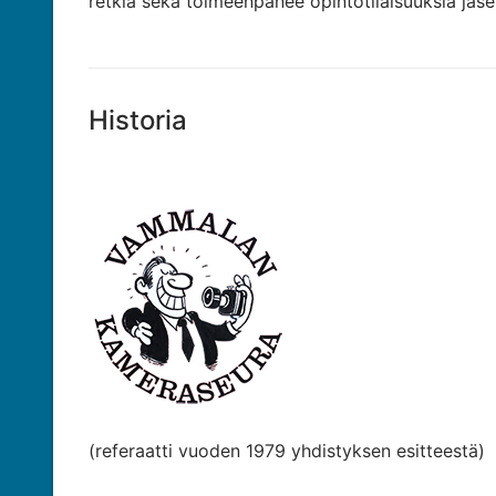
retkiä sekä toimeenpanee opintotilaisuuksia jäsen
Historia
(referaatti vuoden 1979 yhdistyksen esitteestä)