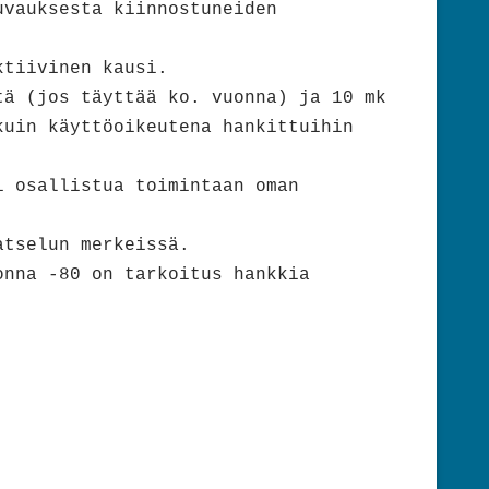
uvauksesta kiinnostuneiden
ktiivinen kausi.
tä (jos täyttää ko. vuonna) ja 10 mk
kuin käyttöoikeutena hankittuihin
i osallistua toimintaan oman
atselun merkeissä.
onna -80 on tarkoitus hankkia