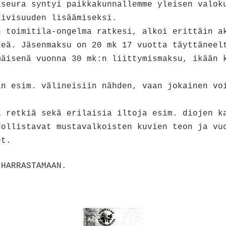
aseura syntyi paikkakunnallemme yleisen valok
iivisuuden lisäämiseksi.
n toimitila-ongelma ratkesi, alkoi erittäin a
keä. Jäsenmaksu on 20 mk 17 vuotta täyttäneel
mäisenä vuonna 30 mk:n liittymismaksu, ikään 
än esim. välineisiin nähden, vaan jokainen vo
a retkiä sekä erilaisia iltoja esim. diojen k
dollistavat mustavalkoisten kuvien teon ja vu
et.
 HARRASTAMAAN.