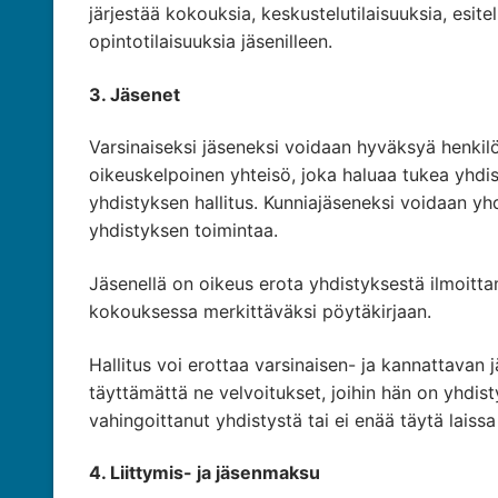
järjestää kokouksia, keskustelutilaisuuksia, esit
opintotilaisuuksia jäsenilleen.
3. J
äsenet
Varsinaiseksi jäseneksi voidaan hyväksyä henkil
oikeuskelpoinen yhteisö, joka haluaa tukea yhdis
yhdistyksen hallitus. Kunniajäseneksi voidaan yh
yhdistyksen toimintaa.
Jäsenellä on oikeus erota yhdistyksestä ilmoittama
kokouksessa merkittäväksi pöytäkirjaan.
Hallitus voi erottaa varsinaisen- ja kannattava
täyttämättä ne velvoitukset, joihin hän on yhdist
vahingoittanut yhdistystä tai ei enää täytä laiss
4. Liittymis- ja j
äsenmaksu