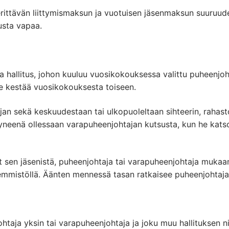
ä perittävän liittymismaksun ja vuotuisen jäsenmaksun suuruu
usta vapaa.
a hallitus, johon kuuluu vuosikokouksessa valittu puheenjoh
 se kestää vuosikokouksesta toiseen.
an sekä keskuudestaan tai ulkopuoleltaan sihteerin, rahasto
yneenä ollessaan varapuheenjohtajan kutsusta, kun he katsov
t sen jäsenistä, puheenjohtaja tai varapuheenjohtaja mukaan
mistöllä. Äänten mennessä tasan ratkaisee puheenjohtajan 
ohtaja yksin tai varapuheenjohtaja ja joku muu hallituksen