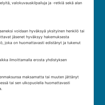
lyitä, valokuvauskilpailuja ja -retkiä sekä alan
seneksi voidaan hyväksyä yksityinen henkilö tai
nnattavat jäsenet hyväksyy hakemuksesta
lö, joka on huomattavasti edistänyt ja tukenut
 taikka ilmoittamalla erosta yhdistyksen
jäsenmaksunsa maksamatta tai muuten jättänyt
sessä tai sen ulkopuolella huomattavasti
a.