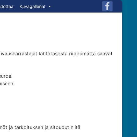
edottaa
Kuvagalleriat
kuvausharrastajat lähtötasosta riippumatta saavat
euroa.
miseen.
 ja tarkoituksen ja sitoudut niitä