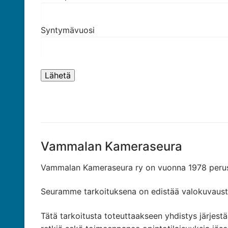
Syntymävuosi
Vammalan Kameraseura
Vammalan Kameraseura ry on vuonna 1978 perust
Seuramme tarkoituksena on edistää valokuvausta 
Tätä tarkoitusta toteuttaakseen yhdistys järjestää