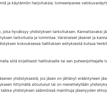
elmiä ja käytännön harjoituksia; toimeenpanee valokuvanäytte
ö, joka hyväksyy yhdistyksen tarkoituksen. Kannattavaksi jä
tyksen tarkoitusta ja toimintaa. Varsinaiset jäsenet ja ka
distyksen kokouksessa hallituksen esityksestä kutsua henki
lla siitä kirjallisesti hallitukselle tai sen puheenjohtajalle
n jäsenen yhdistyksestä, jos jäsen on jättänyt erääntyneen 
ykseen liittymällä sitoutunut tai on menettelyllään yhdistyk
a taikka yhdistyksen säännöissä mainittuja jäsenyyden ehtoj