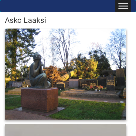
Hyppää
sisältöön
Asko Laaksi