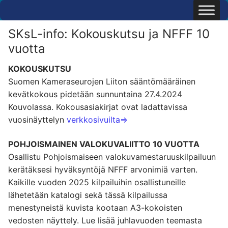
Hyppää
sisältöön
SKsL-info: Kokouskutsu ja NFFF 10
vuotta
KOKOUSKUTSU
Suomen Kameraseurojen Liiton sääntömääräinen
kevätkokous pidetään sunnuntaina 27.4.2024
Kouvolassa. Kokousasiakirjat ovat ladattavissa
vuosinäyttelyn
verkkosivuilta=>
POHJOISMAINEN VALOKUVALIITTO 10 VUOTTA
Osallistu Pohjoismaiseen valokuvamestaruuskilpailuun
kerätäksesi hyväksyntöjä NFFF arvonimiä varten.
Kaikille vuoden 2025 kilpailuihin osallistuneille
lähetetään katalogi sekä tässä kilpailussa
menestyneistä kuvista kootaan A3-kokoisten
vedosten näyttely. Lue lisää juhlavuoden teemasta