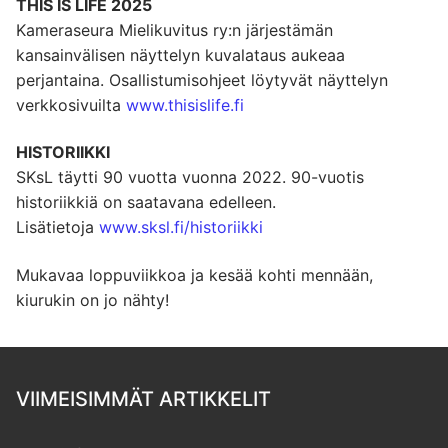
THIS IS LIFE 2025
Kameraseura Mielikuvitus ry:n järjestämän
kansainvälisen näyttelyn kuvalataus aukeaa
perjantaina. Osallistumisohjeet löytyvät näyttelyn
verkkosivuilta
www.thisislife.fi
HISTORIIKKI
SKsL täytti 90 vuotta vuonna 2022. 90-vuotis
historiikkiä on saatavana edelleen.
Lisätietoja
www.sksl.fi/historiikki
Mukavaa loppuviikkoa ja kesää kohti mennään,
kiurukin on jo nähty!
VIIMEISIMMÄT ARTIKKELIT