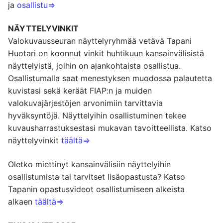
ja
osallistu=>
NÄYTTELYVINKIT
Valokuvausseuran näyttelyryhmää vetävä Tapani
Huotari on koonnut vinkit huhtikuun kansainvälisistä
näyttelyistä, joihin on ajankohtaista osallistua.
Osallistumalla saat menestyksen muodossa palautetta
kuvistasi sekä keräät FIAP:n ja muiden
valokuvajärjestöjen arvonimiin tarvittavia
hyväksyntöjä. Näyttelyihin osallistuminen tekee
kuvausharrastuksestasi mukavan tavoitteellista. Katso
näyttelyvinkit
täältä=>
Oletko miettinyt kansainvälisiin näyttelyihin
osallistumista tai tarvitset lisäopastusta? Katso
Tapanin opastusvideot osallistumiseen alkeista
alkaen
täältä=>