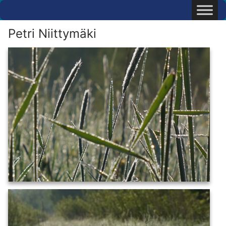
Hyppää
sisältöön
Petri Niittymäki