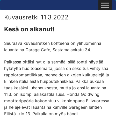
Hyppää
sisältöön
Kuvausretki 11.3.2022
Kesä on alkanut!
Seuraava kuvausretken kohteena on ylihuomenna
lauantaina Garage Cafe, Sastamalankatu 34.
Paikassa pitäisi nyt olla särmää, sillä tontti näyttää
hylätyltä huoltoasemalta, jossa on sekoitus viihtyisää
rappioromantiikkaa, menneiden aikojen kulkupelejä ja
kiihkeä italialaista huipputekniikkaa. Paikka aukeaa
taas kesäksi juhannuksesta, mutta jo ensi lauantaina
11.3. on isompi asiakastilaisuus. Honda Goldwing
moottoripyöriä kokoontuu viikonloppuna Ellivuoressa
ja he ajelevat lauantaina kahville Garageen lähtien
Ellistä klo 13. Paikalla on myös bändi.