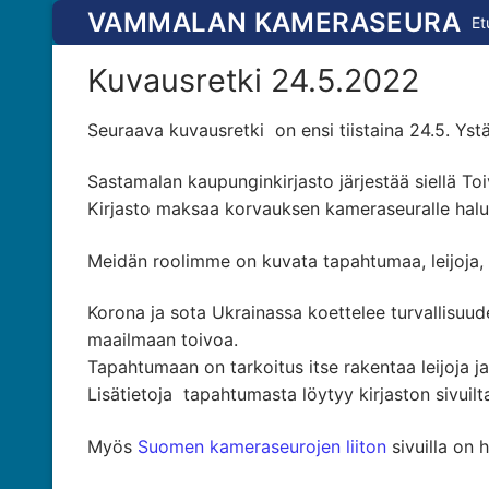
Hyppää
VAMMALAN KAMERASEURA
Et
sisältöön
Kuvausretki 24.5.2022
Seuraava kuvausretki on ensi tiistaina 24.5. Yst
Sastamalan kaupunginkirjasto järjestää siellä 
Kirjasto maksaa korvauksen kameraseuralle haluam
Meidän roolimme on kuvata tapahtumaa, leijoja, n
Korona ja sota Ukrainassa koettelee turvallisuud
maailmaan toivoa.
Tapahtumaan on tarkoitus itse rakentaa leijoja ja k
Lisätietoja tapahtumasta löytyy kirjaston sivuil
Myös
Suomen kameraseurojen liiton
sivuilla on 