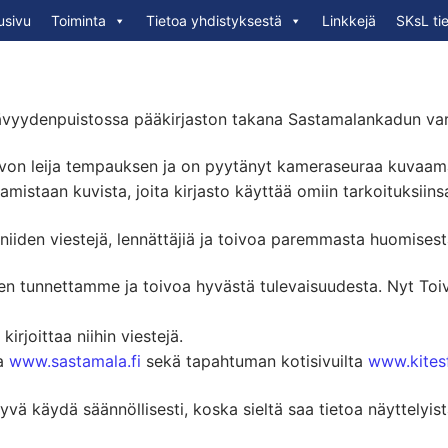
usivu
Toiminta
Tietoa yhdistyksestä
Linkkejä
SKsL ti
ävyydenpuistossa pääkirjaston takana Sastamalankadun varrell
Toivon leija tempauksen ja on pyytänyt kameraseuraa kuvaa
istaan kuvista, joita kirjasto käyttää omiin tarkoituksiins
iiden viestejä, lennättäjiä ja toivoa paremmasta huomisesta
en tunnettamme ja toivoa hyvästä tulevaisuudesta. Nyt Toivo
irjoittaa niihin viestejä.
ta
www.sastamala.fi
sekä tapahtuman kotisivuilta
www.kites
hyvä käydä säännöllisesti, koska sieltä saa tietoa näyttelyi