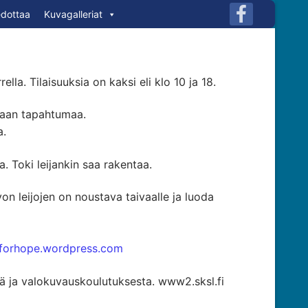
edottaa
Kuvagalleriat
a. Tilaisuuksia on kaksi eli klo 10 ja 18.
maan tapahtumaa.
a.
. Toki leijankin saa rakentaa.
n leijojen on noustava taivaalle ja luoda
forhope.wordpress.com
stä ja valokuvauskoulutuksesta. www2.sksl.fi