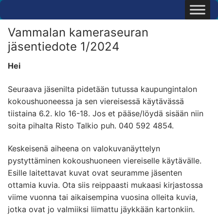
Hyppää
sisältöön
Vammalan kameraseuran
jäsentiedote 1/2024
Hei
Seuraava jäsenilta pidetään tutussa kaupungintalon
kokoushuoneessa ja sen viereisessä käytävässä
tiistaina 6.2. klo 16-18. Jos et pääse/löydä sisään niin
soita pihalta Risto Talkio puh. 040 592 4854.
Keskeisenä aiheena on valokuvanäyttelyn
pystyttäminen kokoushuoneen viereiselle käytävälle.
Esille laitettavat kuvat ovat seuramme jäsenten
ottamia kuvia. Ota siis reippaasti mukaasi kirjastossa
viime vuonna tai aikaisempina vuosina olleita kuvia,
jotka ovat jo valmiiksi liimattu jäykkään kartonkiin.