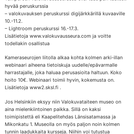
hyvää peruskurssia
– valokuvauksen peruskurssi digijärkkärillä kuvaaville
10.-11.2.
– Lightroom peruskurssi 16.-17.3.
Lisätietoja www.valokuvausseura.com ja voitte
todellakin osallistua
Kameraseurojen liitolla alkaa kohta kolmen arki-illan
webinaari aiheena tietoiskuja uudelle/epävarmalle
harrastajalle, joka haluaa perusasioita haltuun. Koko
hoito 10€. Webinaari toimii hyvin, kokemusta on.
Lisätietoja www2.sksl.fi .
Jos Helsinkiin eksyy niin Valokuvataiteen museo on
aina mielenkiintoinen paikka. Sillä on kaksi
toimipistettä eli Kaapelitehdas Länsisatamassa ja
Mikonkatu 1. Museolla on myös paljon noin kolmen
tunnin laadukkaita kursseja. Niihin voi tutustua